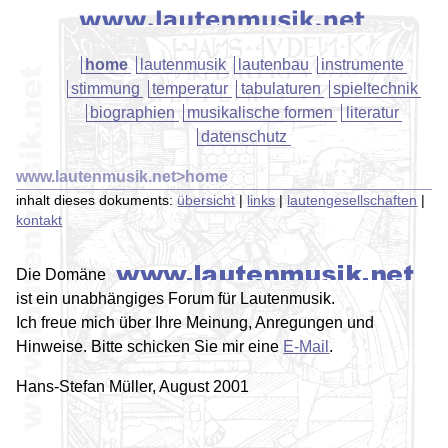
home
lautenmusik
lautenbau
instrumente
stimmung
temperatur
tabulaturen
spieltechnik
biographien
musikalische formen
literatur
datenschutz
www.lautenmusik.net>home
inhalt dieses dokuments:
übersicht
|
links
|
lautengesellschaften
|
kontakt
Die Domäne
ist ein unabhängiges Forum für Lautenmusik.
Ich freue mich über Ihre Meinung, Anregungen und
Hinweise. Bitte schicken Sie mir eine
E-Mail
.
Hans-Stefan Müller, August 2001