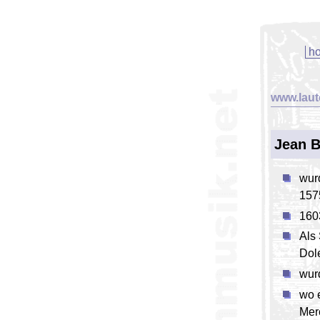
h
www.laut
Jean B
wur
157
160
Als
Dole
wur
wo 
Mer