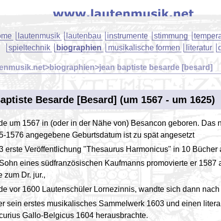
ome
lautenmusik
lautenbau
instrumente
stimmung
tempera
spieltechnik
biographien
musikalische formen
literatur
enmusik.net>biographien>jean baptiste besarde [besard]
aptiste Besarde [Besard] (um 1567 - um 1625)
de um 1567 in (oder in der Nähe von) Besancon geboren. Das n
5-1576 angegebene Geburtsdatum ist zu spät angesetzt
3 erste Veröffentlichung "Thesaurus Harmonicus" in 10 Bücher a
 Sohn eines südfranzösischen Kaufmanns promovierte er 1587 a
 zum Dr. jur.,
de vor 1600 Lautenschüler Lornezinnis, wandte sich dann nach
er sein erstes musikalisches Sammelwerk 1603 und einen liter
curius Gallo-Belgicus 1604 herausbrachte.