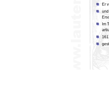
Er 
und
Ersc
Im 
arti
161
ges